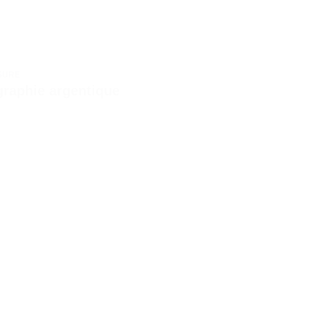
SURE
graphie argentique