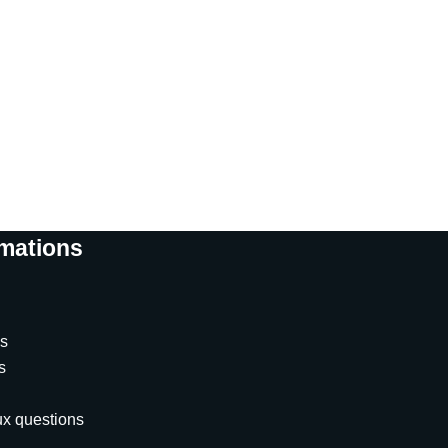
rmations
s
s
ux questions