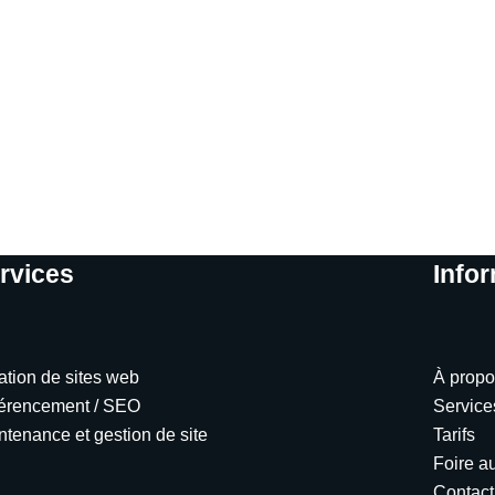
rvices
Info
ation de sites web
À propo
érencement / SEO
Service
ntenance et gestion de site
Tarifs
Foire a
Contact