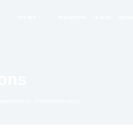
SITE WEB
RÉALISATIONS
LE BLOG
QUI SUI
ions
veloppement web, référencement naturel…