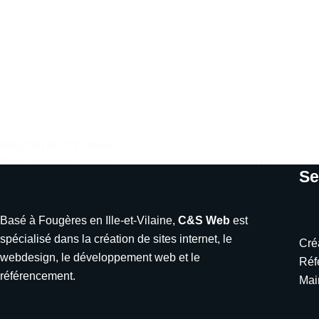
CRÉATION DE SITE VITRINE
Site vitrine d’une boutique informatique
Se
Basé à Fougères en Ille-et-Vilaine,
C&S Web
est
spécialisé dans la création de sites internet, le
Cré
webdesign, le développement web et le
Réf
référencement.
Mai